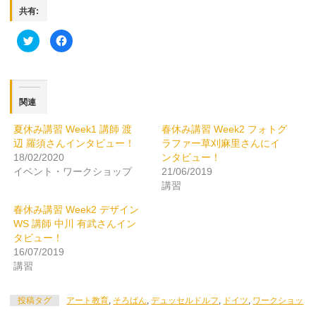
共有:
ク
Facebook
リ
で
ッ
共
ク
有
し
す
て
る
Twitter
に
で
は
関連
共
ク
有
リ
(新
ッ
夏休み講習 Week1 講師 渡
春休み講習 Week2 フォトグ
し
ク
い
し
辺 羅須さんインタビュー！
ラファー草刈麻里さんにイ
ウ
て
ィ
く
18/02/2020
ンタビュー！
ン
だ
イベント・ワークショップ
21/06/2019
ド
さ
ウ
い
講習
で
(新
開
し
き
い
春休み講習 Week2 デザイン
ま
ウ
WS 講師 中川 有武さんイン
す)
ィ
ン
タビュー！
ド
ウ
16/07/2019
で
講習
開
き
ま
す)
投稿タグ
アート教育
,
そろばん
,
デュッセルドルフ
,
ドイツ
,
ワークショッ