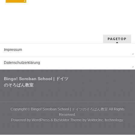
PAGETOP
Impressum
Datenschutzerklärung
Bingo! Soroban School | ドイツ
のそろばん教室
Copyright ©
Bingo! Soroban School | ドイツのそろばん教室
All Rights
Reserved.
Powered by
WordPress
&
BizVektor Theme
by
Vektor,Inc.
technology.