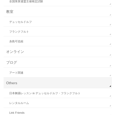
全国珠算連盟主催検定試験
教室
デュッセルドルフ
フランクフルト
糸島可也校
オンライン
ブログ
アート関連
Others
日本舞踊レッスン in デュッセルドルフ・フランクフルト
レンタルルーム
Link Friends