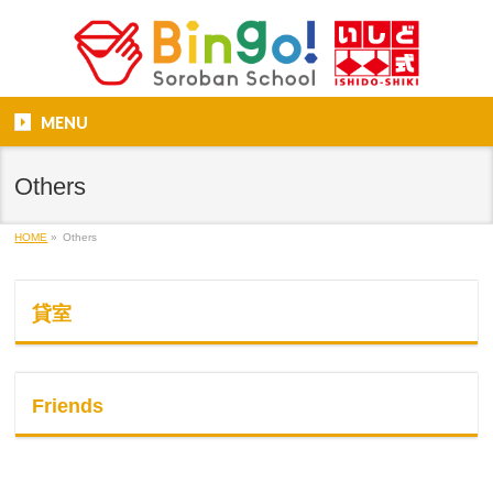
MENU
Others
HOME
»
Others
貸室
Friends