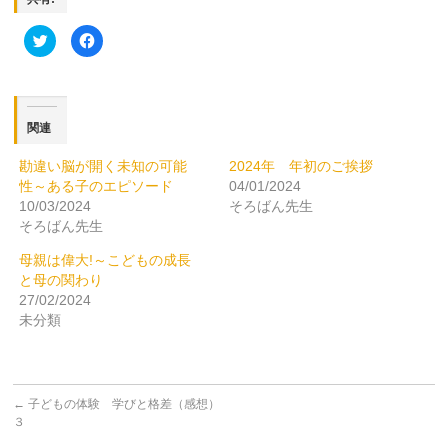
ク
Facebook
リ
で
ッ
共
ク
有
し
す
て
る
Twitter
に
で
は
関連
共
ク
有
リ
(新
ッ
勘違い脳が開く未知の可能
2024年 年初のご挨拶
し
ク
い
し
性～ある子のエピソード
04/01/2024
ウ
て
ィ
く
10/03/2024
そろばん先生
ン
だ
そろばん先生
ド
さ
ウ
い
で
(新
母親は偉大!～こどもの成長
開
し
き
い
と母の関わり
ま
ウ
27/02/2024
す)
ィ
ン
未分類
ド
ウ
で
開
き
ま
す)
←
子どもの体験 学びと格差（感想）
３