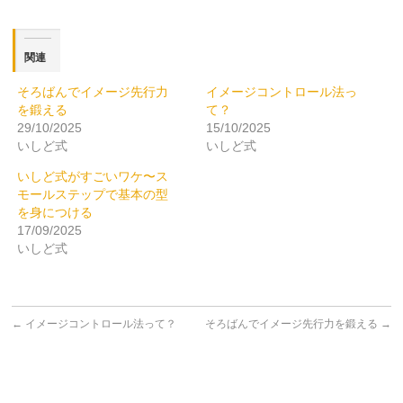
ク
有
し
す
て
る
Twitter
に
で
は
関連
共
ク
有
リ
(新
ッ
そろばんでイメージ先行力
イメージコントロール法っ
し
ク
い
し
を鍛える
て？
ウ
て
ィ
く
29/10/2025
15/10/2025
ン
だ
いしど式
いしど式
ド
さ
ウ
い
で
(新
いしど式がすごいワケ〜ス
開
し
き
い
モールステップで基本の型
ま
ウ
を身につける
す)
ィ
ン
17/09/2025
ド
ウ
いしど式
で
開
き
ま
す)
←
イメージコントロール法って？
そろばんでイメージ先行力を鍛える
→