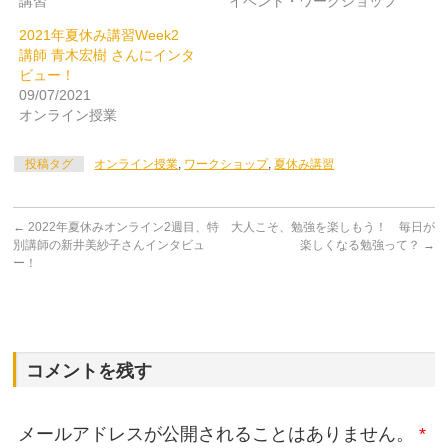
講習
イベント・ワークショップ
で
(新
開
し
き
い
2021年夏休み講習Week2
ま
ウ
講師 青木宏樹 さんにインタ
す)
ィ
ン
ビュー！
ド
ウ
09/07/2021
で
オンライン授業
開
き
ま
す)
投稿タグ
オンライン授業
,
ワークショップ
,
夏休み講習
←
2022年夏休みオンライン2週目、特
大人こそ、勉強を楽しもう！ 毎日が
別講師の新井美紗子さんインタビュ
楽しくなる勉強って？
→
ー！
コメントを残す
メールアドレスが公開されることはありません。
*