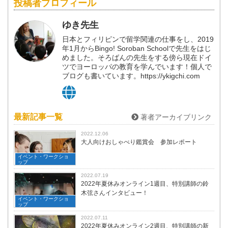
投稿者プロフィール
ゆき先生
日本とフィリピンで留学関連の仕事をし、2019
年1月からBingo! Soroban Schoolで先生をはじ
めました。そろばんの先生をする傍ら現在ドイ
ツでヨーロッパの教育を学んでいます！個人で
ブログも書いています。https://ykigchi.com
最新記事一覧
著者アーカイブリンク
2022.12.06
大人向けおしゃべり鑑賞会 参加レポート
イベント・ワークショ
ップ
2022.07.19
2022年夏休みオンライン1週目、特別講師の鈴
木弦さんインタビュー！
イベント・ワークショ
ップ
2022.07.11
2022年夏休みオンライン2週目、特別講師の新