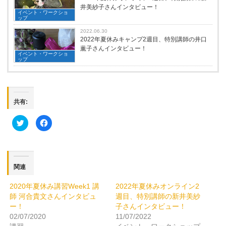
井美紗子さんインタビュー！
イベント・ワークショ
ップ
2022.06.30
2022年夏休みキャンプ2週目、特別講師の井口
薫子さんインタビュー！
イベント・ワークショ
ップ
共有:
ク
Facebook
リ
で
ッ
共
ク
有
し
す
て
る
Twitter
に
で
は
関連
共
ク
有
リ
(新
ッ
2020年夏休み講習Week1 講
2022年夏休みオンライン2
し
ク
い
し
師 河合貴文さんインタビュ
週目、特別講師の新井美紗
ウ
て
ィ
く
ー！
子さんインタビュー！
ン
だ
02/07/2020
11/07/2022
ド
さ
ウ
い