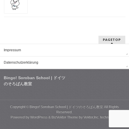
PAGETOP
Impressum
Datenschutzerklärung
Bingo! Soroban School | ドイツ
のそろばん教室
Copyright ©
Bingo! Soroban School | ドイツのそろばん教室
All Rights
Reserved.
Powered by
WordPress
&
BizVektor Theme
by
Vektor,Inc.
technology.