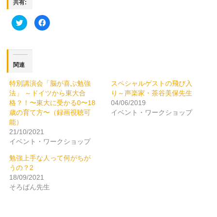
共有:
ク
Facebook
リ
で
ッ
共
ク
有
し
す
て
る
Twitter
に
で
は
関連
共
ク
有
リ
(新
ッ
特別講演会「脳が喜ぶ勉強
スペシャルゲストの飛び入
し
ク
い
し
法」 ～ドイツから東大合
り～声楽家・茶谷美保先生
ウ
て
ィ
く
格？！〜東大に受かる0〜18
04/06/2019
ン
だ
歳の育て方〜（録画視聴可
イベント・ワークショップ
ド
さ
ウ
い
能）
で
(新
開
し
21/10/2021
き
い
イベント・ワークショップ
ま
ウ
す)
ィ
ン
勉強上手な人って何がちが
ド
ウ
うの？2
で
18/09/2021
開
き
そろばん先生
ま
す)