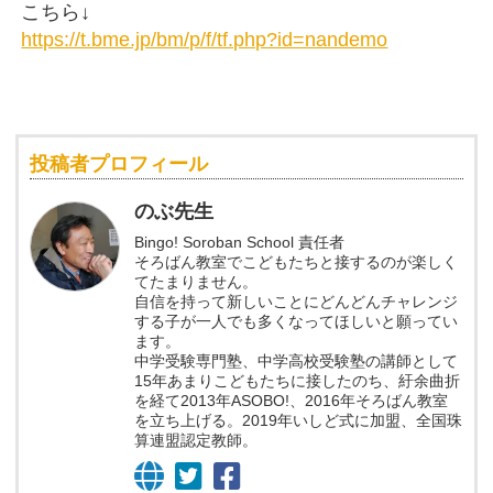
こちら↓
https://t.bme.jp/bm/p/f/tf.php?id=nandemo
投稿者プロフィール
のぶ先生
Bingo! Soroban School 責任者
そろばん教室でこどもたちと接するのが楽しく
てたまりません。
自信を持って新しいことにどんどんチャレンジ
する子が一人でも多くなってほしいと願ってい
ます。
中学受験専門塾、中学高校受験塾の講師として
15年あまりこどもたちに接したのち、紆余曲折
を経て2013年ASOBO!、2016年そろばん教室
を立ち上げる。2019年いしど式に加盟、全国珠
算連盟認定教師。