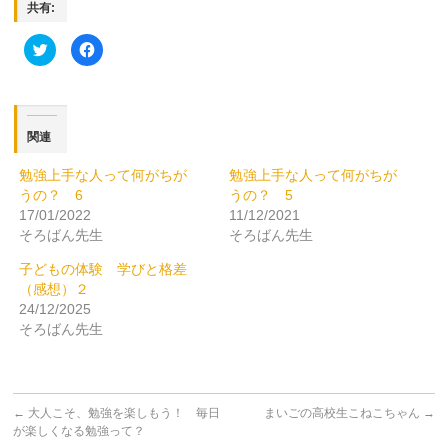
共有:
ク
Facebook
リ
で
ッ
共
ク
有
し
す
て
る
Twitter
に
で
は
関連
共
ク
有
リ
(新
ッ
勉強上手な人って何がちが
勉強上手な人って何がちが
し
ク
い
し
うの？ 6
うの？ 5
ウ
て
ィ
く
17/01/2022
11/12/2021
ン
だ
そろばん先生
そろばん先生
ド
さ
ウ
い
で
(新
子どもの体験 学びと格差
開
し
き
い
（感想）２
ま
ウ
24/12/2025
す)
ィ
ン
そろばん先生
ド
ウ
で
開
き
ま
す)
←
大人こそ、勉強を楽しもう！ 毎日
まいごの高校生こねこちゃん
→
が楽しくなる勉強って？