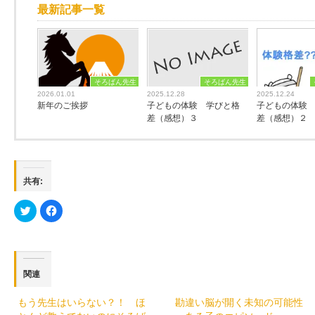
最新記事一覧
そろばん先生
そろばん先生
2026.01.01
2025.12.28
2025.12.24
新年のご挨拶
子どもの体験 学びと格
子どもの体験
差（感想）３
差（感想）２
共有:
ク
Facebook
リ
で
ッ
共
ク
有
し
す
て
る
Twitter
に
で
は
関連
共
ク
有
リ
(新
ッ
し
ク
もう先生はいらない？！ ほ
勘違い脳が開く未知の可能性
い
し