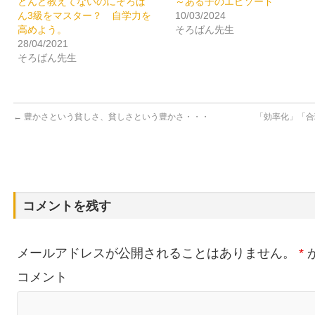
とんど教えてないのにそろば
～ある子のエピソード
ウ
て
ィ
く
ん3級をマスター？ 自学力を
10/03/2024
ン
だ
ド
さ
高めよう。
そろばん先生
ウ
い
28/04/2021
で
(新
開
し
そろばん先生
き
い
ま
ウ
す)
ィ
ン
ド
ウ
で
←
豊かさという貧しさ、貧しさという豊かさ・・・
「効率化」「合
開
き
ま
す)
コメントを残す
メールアドレスが公開されることはありません。
*
コメント