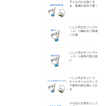
子どもの心を強くす
る 鬼滅の名言５選！
いしど式がすごいワケ
（３）〜極める〜熟達
への道
いしど式がすごいワケ
（２）〜基本の型の先
に
いしど式がすごいワ
ケ〜スモールステップ
で基本の型を身につけ
る
そろばんの先生として