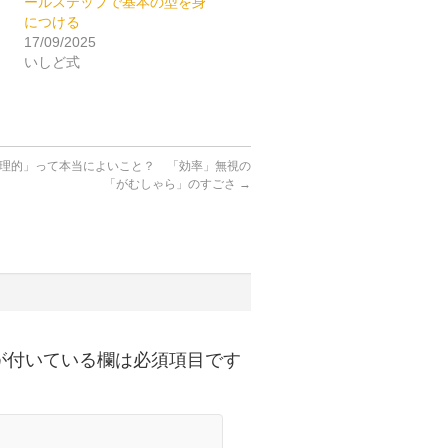
ールステップで基本の型を身
につける
17/09/2025
いしど式
理的」って本当によいこと？ 「効率」無視の
「がむしゃら」のすごさ
→
が付いている欄は必須項目です