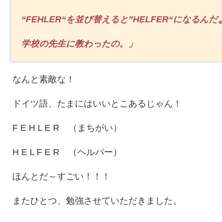
“
FEHLER
“を並び替えると”
HELFER
“になるんだ
学校の先生に教わったの。」
なんと素敵な！
ドイツ語、たまにはいいとこあるじゃん！
F E H L E R （まちがい）
H E L F E R （ヘルパー）
ほんとだ～すごい！！！
またひとつ、勉強させていただきました。