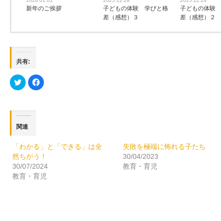
2026.01.01
2025.12.28
2025.12.24
新年のご挨拶
子どもの体験 学びと格
子どもの体験
差（感想）３
差（感想）２
共有:
ク
Facebook
リ
で
ッ
共
ク
有
し
す
て
る
Twitter
に
で
は
関連
共
ク
有
リ
(新
ッ
し
ク
「わかる」と「できる」は全
失敗を極端に怖れる子たち
い
し
然ちがう！
30/04/2023
ウ
て
ィ
く
30/07/2024
教育・育児
ン
だ
ド
さ
教育・育児
ウ
い
で
(新
開
し
き
い
ま
ウ
す)
ィ
ン