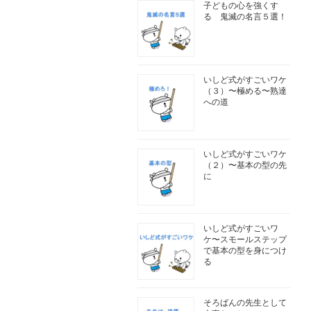
子どもの心を強くす
る 鬼滅の名言５選！
いしど式がすごいワケ
（３）〜極める〜熟達
への道
いしど式がすごいワケ
（２）〜基本の型の先
に
いしど式がすごいワ
ケ〜スモールステップ
で基本の型を身につけ
る
そろばんの先生として