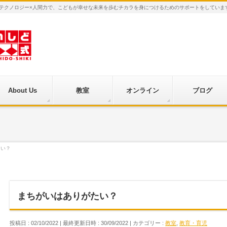
×テクノロジー×人間力で、こどもが幸せな未来を歩むチカラを身につけるためのサポートをしていま
About Us
教室
オンライン
ブログ
たい？
まちがいはありがたい？
投稿日 : 02/10/2022
最終更新日時 : 30/09/2022
カテゴリー :
教室
,
教育・育児