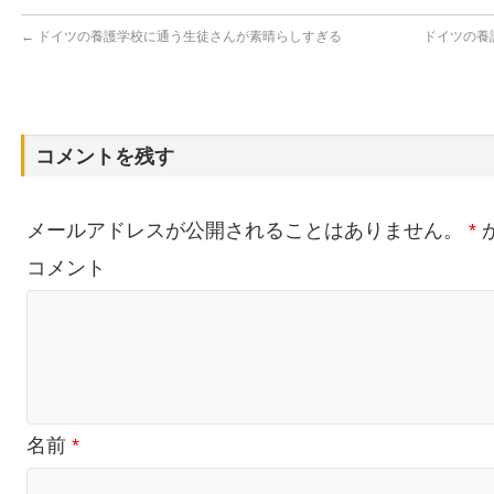
ド
ウ
で
←
ドイツの養護学校に通う生徒さんが素晴らしすぎる
ドイツの養
開
き
ま
す)
コメントを残す
メールアドレスが公開されることはありません。
*
コメント
名前
*