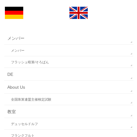
メンバー
メンバー
フラッシュ暗算/そろばん
DE
About Us
全国珠算連盟主催検定試験
教室
デュッセルドルフ
フランクフルト