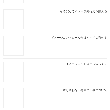
そろばんでイメージ先行力を鍛える
イメージコントロール法はすべてに有効！
イメージコントロール法って？
寄り添わない勇気？〜躾について