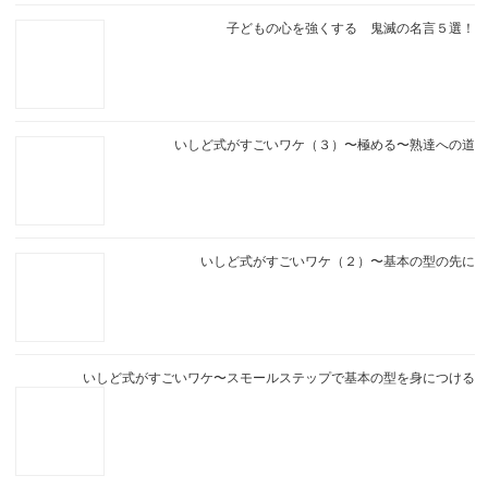
子どもの心を強くする 鬼滅の名言５選！
いしど式がすごいワケ（３）〜極める〜熟達への道
いしど式がすごいワケ（２）〜基本の型の先に
いしど式がすごいワケ〜スモールステップで基本の型を身につける