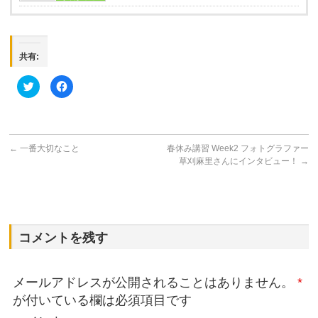
共有:
ク
Facebook
リ
で
ッ
共
ク
有
し
す
て
る
Twitter
に
で
は
←
一番大切なこと
春休み講習 Week2 フォトグラファー
共
ク
有
リ
草刈麻里さんにインタビュー！
→
(新
ッ
し
ク
い
し
ウ
て
ィ
く
ン
だ
ド
さ
ウ
い
コメントを残す
で
(新
開
し
き
い
ま
ウ
す)
ィ
ン
メールアドレスが公開されることはありません。
*
ド
ウ
が付いている欄は必須項目です
で
開