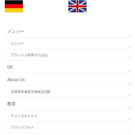
メンバー
メンバー
フラッシュ暗算/そろばん
DE
About Us
全国珠算連盟主催検定試験
教室
デュッセルドルフ
フランクフルト