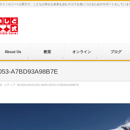
×テクノロジー×人間力で、こどもが幸せな未来を歩むチカラを身につけるためのサポートをしていま
About Us
教室
オンライン
ブログ
053-A7BD93A98B7E
7E
メディア
0E3DA209-EC81-40FA-9053-A7BD93A98B7E