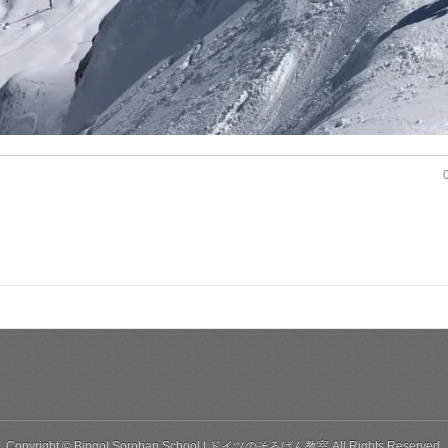
Copyright ©
Bingo! Soroban School | ドイツのそろばん教室
All Rights Reserved.