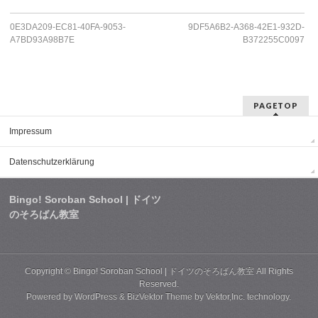
0E3DA209-EC81-40FA-9053-
9DF5A6B2-A368-42E1-932D-
A7BD93A98B7E
B372255C0097
PAGETOP
Impressum
Datenschutzerklärung
Bingo! Soroban School | ドイツ
のそろばん教室
Copyright ©
Bingo! Soroban School | ドイツのそろばん教室
All Rights
Reserved.
Powered by
WordPress
&
BizVektor Theme
by
Vektor,Inc.
technology.