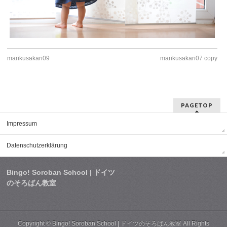
marikusakari09
marikusakari07 copy
PAGETOP
Impressum
Datenschutzerklärung
Bingo! Soroban School | ドイツ
のそろばん教室
Copyright ©
Bingo! Soroban School | ドイツのそろばん教室
All Rights