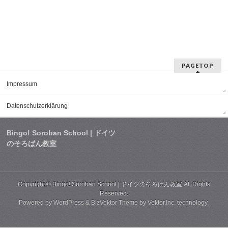
PAGETOP
Impressum
Datenschutzerklärung
Bingo! Soroban School | ドイツ
のそろばん教室
Copyright ©
Bingo! Soroban School | ドイツのそろばん教室
All Rights
Reserved.
Powered by
WordPress
&
BizVektor Theme
by
Vektor,Inc.
technology.