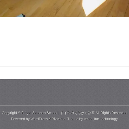
Copyright ©
Bingo! Soroban School | ドイツのそろばん教室
All Rights Reserved.
Powered by
WordPress
&
BizVektor Theme
by
Vektor,Inc.
technology.