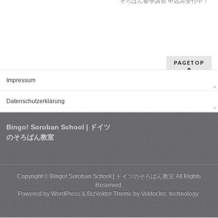
そろばん春季講習 申込み受付中！
PAGETOP
Impressum
Datenschutzerklärung
Bingo! Soroban School | ドイツ
のそろばん教室
Copyright ©
Bingo! Soroban School | ドイツのそろばん教室
All Rights
Reserved.
Powered by
WordPress
&
BizVektor Theme
by
Vektor,Inc.
technology.