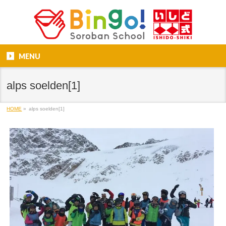
MENU
alps soelden[1]
HOME
»
alps soelden[1]