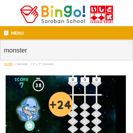
MENU
monster
HOME
»
monster
メディア
monster