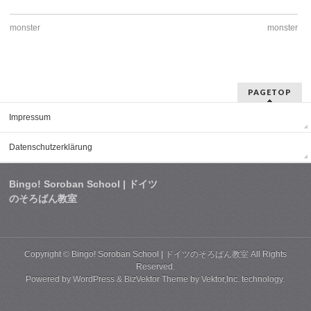
monster
monster
PAGETOP
Impressum
Datenschutzerklärung
Bingo! Soroban School | ドイツ
のそろばん教室
Copyright ©
Bingo! Soroban School | ドイツのそろばん教室
All Rights
Reserved.
Powered by
WordPress
&
BizVektor Theme
by
Vektor,Inc.
technology.