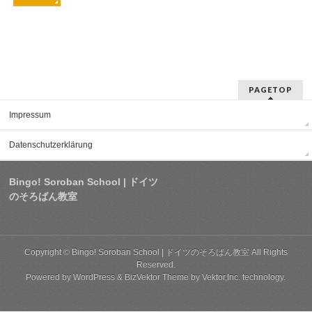
PAGETOP
Impressum
Datenschutzerklärung
Bingo! Soroban School | ドイツ
のそろばん教室
Copyright ©
Bingo! Soroban School | ドイツのそろばん教室
All Rights
Reserved.
Powered by
WordPress
&
BizVektor Theme
by
Vektor,Inc.
technology.