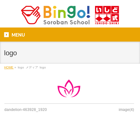
MENU
logo
HOME
»
logo
メディア
logo
dandelion-463928_1920
image(4)