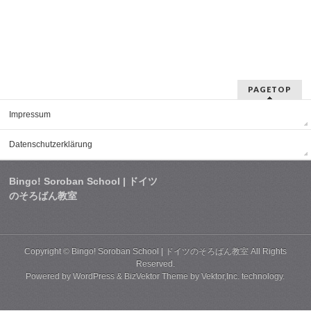
PAGETOP
Impressum
Datenschutzerklärung
Bingo! Soroban School | ドイツ
のそろばん教室
Copyright ©
Bingo! Soroban School | ドイツのそろばん教室
All Rights
Reserved.
Powered by
WordPress
&
BizVektor Theme
by
Vektor,Inc.
technology.