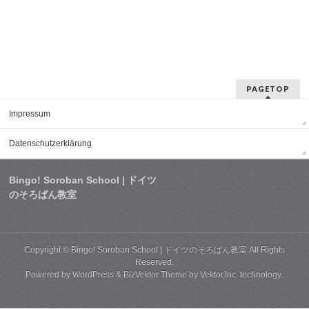
PAGETOP
Impressum
Datenschutzerklärung
Bingo! Soroban School | ドイツ
のそろばん教室
Copyright ©
Bingo! Soroban School | ドイツのそろばん教室
All Rights
Reserved.
Powered by
WordPress
&
BizVektor Theme
by
Vektor,Inc.
technology.