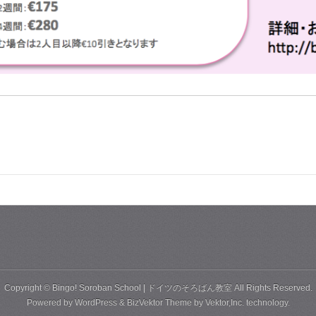
Copyright ©
Bingo! Soroban School | ドイツのそろばん教室
All Rights Reserved.
Powered by
WordPress
&
BizVektor Theme
by
Vektor,Inc.
technology.