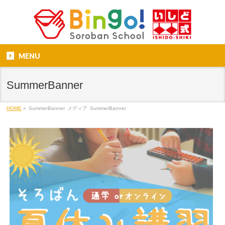
MENU
SummerBanner
HOME
»
SummerBanner
メディア
SummerBanner