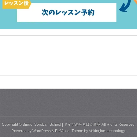
Copyright ©
Bingo! Soroban School | ドイツのそろばん教室
All Rights Reserved.
Powered by
WordPress
&
BizVektor Theme
by
Vektor,Inc.
technology.