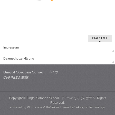
PAGETOP
Impressum
Datenschutzerklärung
Bingo! Soroban School | ドイツ
のそろばん教室
Copyright ©
Bingo! Soroban School | ドイツのそろばん教室
All Rights
Reserved.
Powered by
WordPress
&
BizVektor Theme
by
Vektor,Inc.
technology.