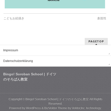
こどもお絵描き
創造性
PAGETOP
Impressum
Datenschutzerklärung
Bingo! Soroban School | ドイツ
のそろばん教室
Copyright ©
Bingo! Soroban School | ドイツのそろばん教室
All Rights
Reserved.
Powered by
WordPress
&
BizVektor Theme
by
Vektor,Inc.
technology.