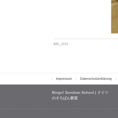
IMG_3231
Impressum
Datenschutzerklärung
Bingo! Soroban School | ドイツ
のそろばん教室