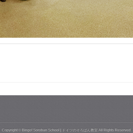
Copyright ©
Bingo! Soroban School | ドイツのそろばん教室
All Rights Reserved.