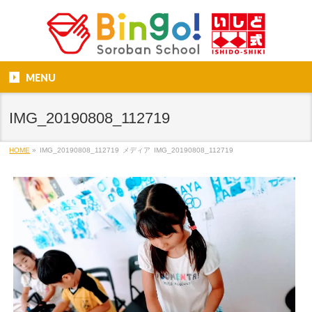
MENU
IMG_20190808_112719
HOME
»
IMG_20190808_112719
メディア
IMG_20190808_112719