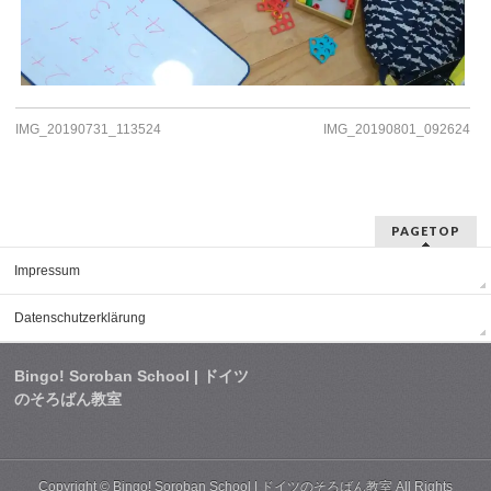
IMG_20190731_113524
IMG_20190801_092624
PAGETOP
Impressum
Datenschutzerklärung
Bingo! Soroban School | ドイツ
のそろばん教室
Copyright ©
Bingo! Soroban School | ドイツのそろばん教室
All Rights