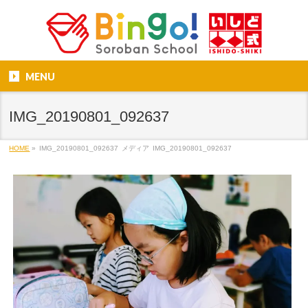
MENU
IMG_20190801_092637
HOME
»
IMG_20190801_092637
メディア
IMG_20190801_092637