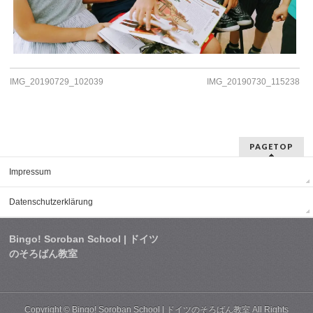
IMG_20190729_102039
IMG_20190730_115238
PAGETOP
Impressum
Datenschutzerklärung
Bingo! Soroban School | ドイツ
のそろばん教室
Copyright ©
Bingo! Soroban School | ドイツのそろばん教室
All Rights