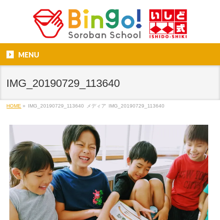
MENU
IMG_20190729_113640
HOME
»
IMG_20190729_113640
メディア
IMG_20190729_113640