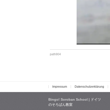
path904
Impressum
Datenschutzerklärung
Bingo! Soroban School | ドイツ
のそろばん教室