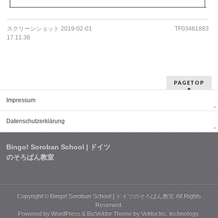
スクリーンショット 2019-02-01
TF03461883
17.11.38
PAGETOP
Impressum
Datenschutzerklärung
Bingo! Soroban School | ドイツ
のそろばん教室
Copyright ©
Bingo! Soroban School | ドイツのそろばん教室
All Rights
Reserved.
Powered by
WordPress
&
BizVektor Theme
by
Vektor,Inc.
technology.