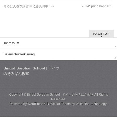
そろばん春季講習 申込み受付中！-2
2024Spring banner 1
PAGETOP
Impressum
Datenschutzerklärung
Bingo! Soroban School | ドイツ
のそろばん教室
Copyright ©
Bingo! Soroban School | ドイツのそろばん教室
All Rights
Reserved.
Powered by
WordPress
&
BizVektor Theme
by
Vektor,Inc.
technology.