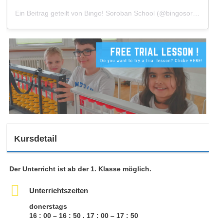
Ein Beitrag geteilt von Bingo! Soroban School (@bingosoroban)
a
Kursdetail
Der Unterricht ist ab der 1. Klasse möglich.
Unterrichtszeiten
donerstags
16 : 00 – 16 : 50 , 17 : 00 – 17 : 50